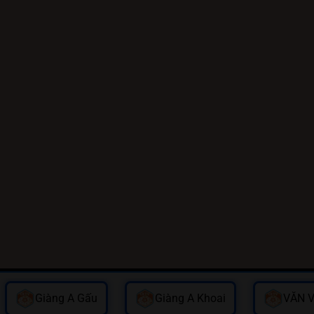
Giàng A Gấu
Giàng A Khoai
VĂN 