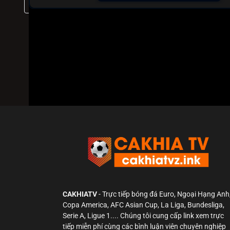
Trực tiếp bóng đá Tottenham Hotspur vs Leeds United
Trận đấu giữa
Tottenham Hotspur
và
Leeds United
th
Bình luận viên:
VĂN GÔN
Tỷ số hiện tại:
0 - 0
CAKHIATV
- Trực tiếp bóng đá Euro, Ngoại Hạng Anh
Copa America, AFC Asian Cup, La Liga, Bundesliga,
Serie A, Ligue 1.... Chúng tôi cung cấp link xem trực
tiếp miễn phí cùng các bình luận viên chuyên nghiệp