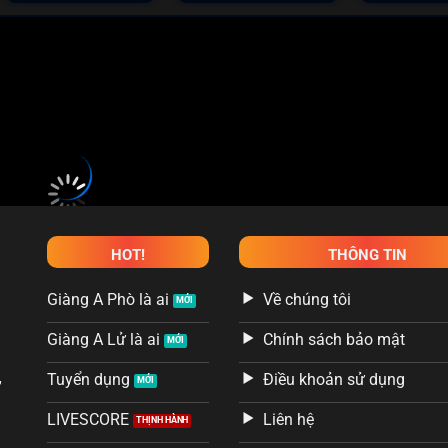
uộc khuôn khổ
English Premier League
sẽ diễn ra vào lúc
19:00
Đang tải video...
HOT!
THÔNG TIN
Giàng A Phò là ai
Về chúng tôi
Giàng A Lử là ai
Chính sách bảo mật
,
Tuyển dụng
Điều khoản sử dụng
LIVESCORE
Liên hệ