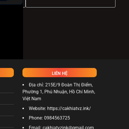
.
LIÊN HỆ
Địa chỉ: 215E/9 Đoàn Thị Điểm,
Phường 1, Phú Nhuận, Hồ Chí Minh,
Việt Nam
Website: https://cakhiatvz.ink/
Phone: 0984563725
Email:
cakhiatvzink@gmail.com