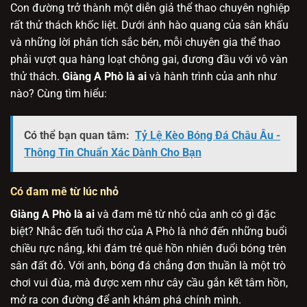
Con đường trở thành một diễn giả thể thao chuyên nghiệp
rất thử thách khốc liệt. Dưới ánh hào quang của sân khấu
và những lời phân tích sắc bén, mỗi chuyên gia thể thao
phải vượt qua hàng loạt chông gai, đương đầu với vô vàn
thử thách.
Giàng A Phò là ai
và hành trình của anh như
nào? Cùng tìm hiểu:
Có thể bạn quan tâm:
Tỷ Lệ Kèo Bóng Đá Châu Âu -
Thông Tin Chuẩn Xác Dành Cho Bạn
Có đam mê từ lúc nhỏ
Giàng A Phò là ai
và đam mê từ nhỏ của anh có gì đặc
biệt? Nhắc đến tuổi thơ của A Phò là nhớ đến những buổi
chiều rực nắng, khi đám trẻ quê hồn nhiên đuổi bóng trên
sân đất đỏ. Với anh, bóng đá chẳng đơn thuần là một trò
chơi vui đùa, mà được xem như cây cầu gắn kết tâm hồn,
mở ra con đường để anh khám phá chính mình.