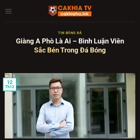
Chuyển
đến
nội
dung
TIN BÓNG ĐÁ
Giàng A Phò Là Ai – Bình Luận Viên
Sắc Bén Trong Đá Bóng
12
Th12