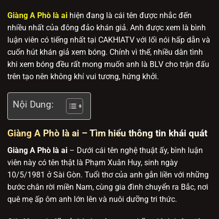
Giàng A Phò là ai
hiện đang là cái tên được nhắc đến
nhiều nhất của đông đảo khán giả. Anh được xem là bình
luận viên có tiếng nhất tại CAKHIATV với lối nói hấp dẫn và
cuốn hút khán giả xem bóng. Chính vì thế, nhiều dân tình
khi xem bóng đều rất mong muốn anh là BLV cho trận đấu
trên tạo nên không khí vui tương, hứng khởi.
Nội Dung:
Giàng A Phò là ai – Tìm hiểu thông tin khái quát
Giàng A Phò là ai
– Dưới cái tên nghệ thuật ấy, bình luận
viên này có tên thật là Phạm Xuân Huy, sinh ngày
10/5/1981 ở Sài Gòn. Tuổi thơ của anh gắn liền với những
bước chân rời miền Nam, cùng gia đình chuyển ra Bắc, nơi
quê mẹ ấp ôm anh lớn lên và nuôi dưỡng tri thức.