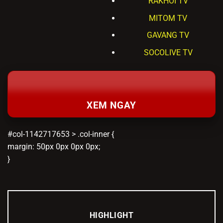
RAKHOI TV
MITOM TV
GAVANG TV
SOCOLIVE TV
XEM NGAY
#col-1142717653 > .col-inner {
margin: 50px 0px 0px 0px;
}
HIGHLIGHT