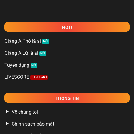
đầu tiên là chất lượng phát sóng thế nào. Hiểu được điều
này, CAKHIATV đã không ngừng đầu tư vào dịch vụ này và
được khách hàng đánh giá rất cao. Cụ thể mọi người sẽ
được trải nghiệm các trận cầu đỉnh cao với chất lượng hình
HOT!
ảnh Full HD cực kỳ sắc nét.
Giàng A Phò là ai
Giàng A Lử là ai
Tuyển dụng
LIVESCORE
THÔNG TIN
Đặc điểm khiến CAKHIATV trở nên nổi bật
Về chúng tôi
Chính sách bảo mật
Không chỉ đầu tư cho hình ảnh, nhà phát hành còn rất chú