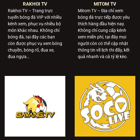
RAKHOI TV
MITOM TV
nhu cầu cho hàng triệu khách hàng. Với hệ thống giải đấu
Rakhoi TV – Trang trực
Mitom TV – Địa chỉ xem
bóng đá hấp dẫn bậc nhất hành tinh như World Cup, Euro,…
tuyến bóng đá VIP với nhiều
bóng đá trực tiếp được yêu
đây luôn là nơi có lượng người xem cao top đầu tại Việt
kênh xem, phục vụ nhiều bộ
thích hàng đầu hiện nay.
Nam.
môn khác nhau. Không chỉ
Không chỉ cung cấp kênh
bóng đá, tại đây các bạn
xem miễn phí, tại đây mọi
còn được phục vụ xem bóng
người còn có thể cập nhật
Mục tiêu trong tương lai
chuyền, bóng rổ, đua xe,
thông tin về lịch thi đấy, kết
Với những thành tựu đã xây dựng được từ trước tới nay,
đua ngựa…
quả nhanh và cả tỷ lệ kèo.
CAKHIATV luôn hướng tới mục đích duy trì và cải thiện chất
lượng dịch vụ. Sứ mệnh của địa chỉ này là cung cấp những
trận cầu đỉnh cao nhất đến tay khách hàng.
Đặc biệt trong tương lai hệ thống sẽ còn cập nhật thêm
nhiều tính năng mới, nhằm thỏa mãn nhu cầu của nhiều
khách hàng nhất có thể. Bên cạnh đó nhà phát hành cũng
cam kết sẽ nghiên cứu để cải tiến thêm chất dược dịch vụ,
từ đó đem đến trải nghiệm trọn vẹn nhất cho khách hàng.
Những tiện ích được cung cấp tại CAKHIATV 1