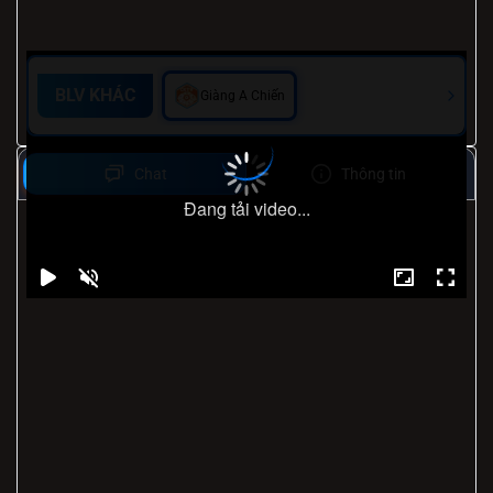
BLV KHÁC
Giàng A Chiến
Chat
Thông tin
Đang tải video...