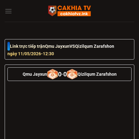
Chuyển
đến
nội
dung
Link trực tiếp trận
Qmu Jayxun
VS
Qizilqum Zarafshon
ngày 11/05/2026
-
12:30
0
0
Qmu Jayxun
-
Qizilqum Zarafshon