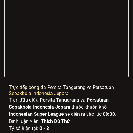
Trực tiếp bóng đá Persita Tangerang vs Persatuan
Sepakbola Indonesia Jepara
Trận đấu giữa
Persita Tangerang
và
Persatuan
Sepakbola Indonesia Jepara
thuộc khuôn khổ
Indonesian Super League
sẽ diễn ra vào lúc
08:30
.
Bình luận viên:
Thích Đủ Thứ
Tỷ số hiện tại:
0 - 3