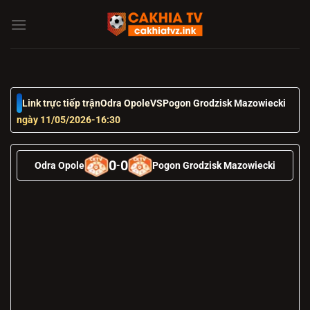
Chuyển
đến
nội
dung
Link trực tiếp trận
Odra Opole
VS
Pogon Grodzisk Mazowiecki
ngày 11/05/2026
-
16:30
0
0
Odra Opole
-
Pogon Grodzisk Mazowiecki