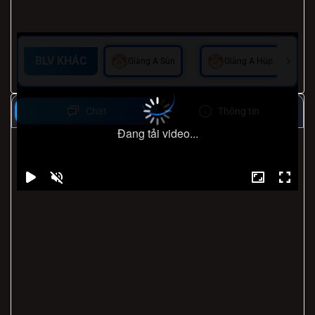
BLV KHÁC
Giàng A Sún
Giàng A Húp
Chat
Thông tin
Đang tải video...