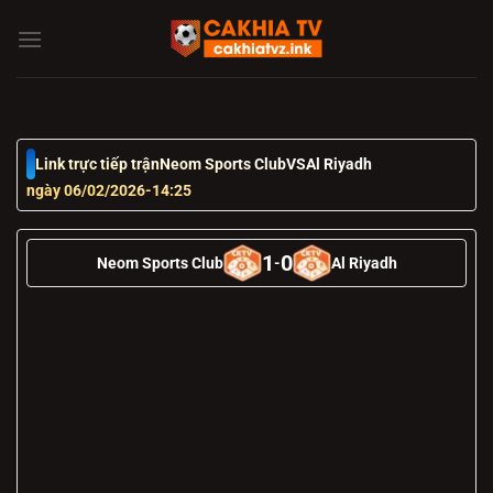
Chuyển
đến
nội
dung
Link trực tiếp trận
Neom Sports Club
VS
Al Riyadh
ngày 06/02/2026
-
14:25
1
0
Neom Sports Club
-
Al Riyadh