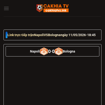
Chuyển
đến
nội
dung
Link trực tiếp trận
Napoli
VS
Bologna
ngày 11/05/2026
-
18:45
0
0
Napoli
-
Bologna