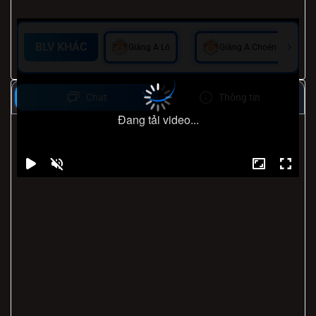
BLV KHÁC
Giàng A Lỏ
Giàng A Choén
Chat
Thông tin
Đang tải video...