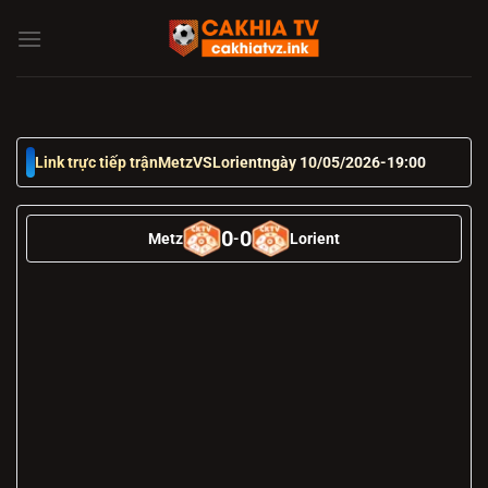
Chuyển
đến
nội
dung
Link trực tiếp trận
Metz
VS
Lorient
ngày 10/05/2026
-
19:00
0
0
Metz
-
Lorient