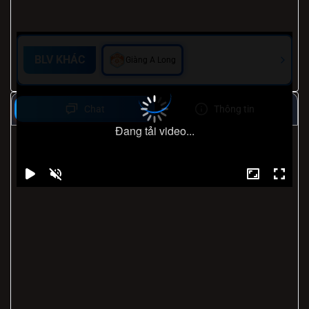
BLV KHÁC
Giàng A Long
Chat
Thông tin
Đang tải video...