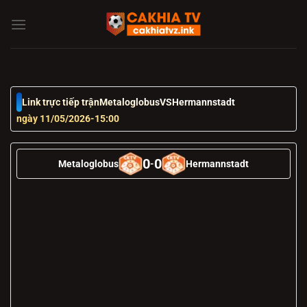
Chuyển
đến
nội
dung
Link trực tiếp trận
Metaloglobus
VS
Hermannstadt
ngày 11/05/2026
-
15:00
0
0
Metaloglobus
-
Hermannstadt