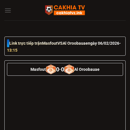
Chuyển
đến
nội
dung
Link trực tiếp trận
Masfout
VS
Al Oroobauae
ngày 06/02/2026
-
13:15
0
0
Masfout
-
Al Oroobauae