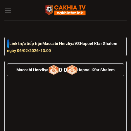
Chuyển
đến
nội
dung
Link trực tiếp trận
Maccabi Herzliya
VS
Hapoel Kfar Shalem
ngày 06/02/2026
-
13:00
0
0
Maccabi Herzliya
-
Hapoel Kfar Shalem