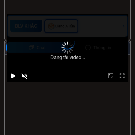
BLV KHÁC
Giàng A Rùa
Chat
Thông tin
Đang tải video...