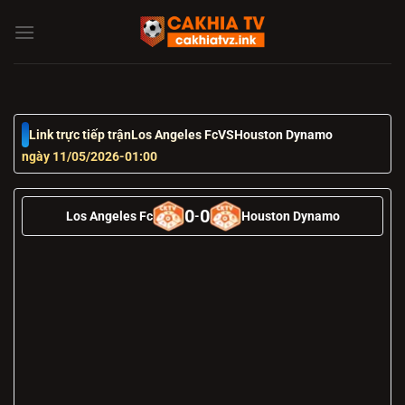
Chuyển
đến
nội
dung
Link trực tiếp trận
Los Angeles Fc
VS
Houston Dynamo
ngày 11/05/2026
-
01:00
0
0
Los Angeles Fc
-
Houston Dynamo