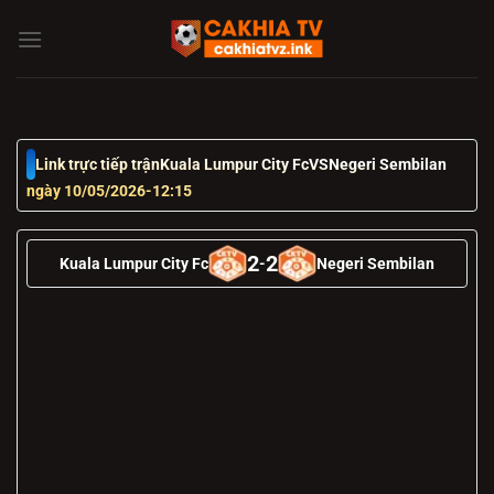
Chuyển
đến
nội
dung
Link trực tiếp trận
Kuala Lumpur City Fc
VS
Negeri Sembilan
ngày 10/05/2026
-
12:15
2
2
Kuala Lumpur City Fc
-
Negeri Sembilan