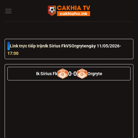
Chuyển
đến
nội
dung
Link trực tiếp trận
Ik Sirius Fk
VS
Orgryte
ngày 11/05/2026
-
17:00
0
0
Ik Sirius Fk
-
Orgryte