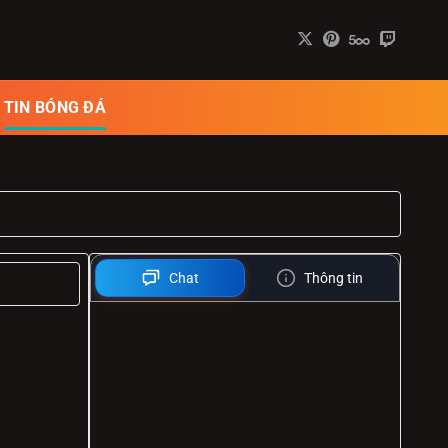
TIN BÓNG ĐÁ
Chat
Thông tin