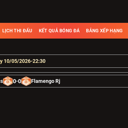
LỊCH THI ĐẤU
KẾT QUẢ BÓNG ĐÁ
BẢNG XẾP HẠNG
y 10/05/2026
-
22:30
0
0
Rs
-
Flamengo Rj