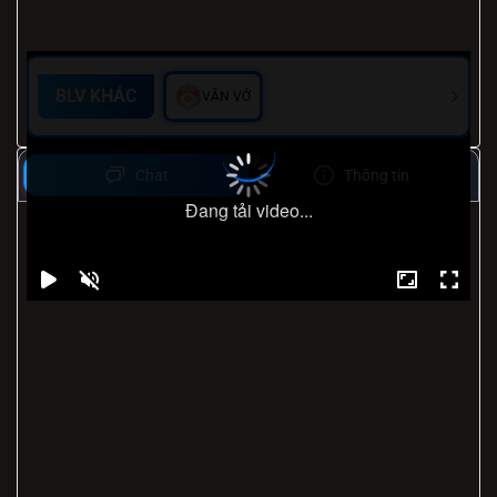
BLV KHÁC
VĂN VỞ
Chat
Thông tin
Đang tải video...