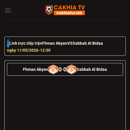
Chuyển
đến
nội
dung
Link trực tiếp trận
Fhman Abyan
VS
Sabbab Al Bidaa
ngày 11/05/2026
-
12:30
0
0
Fhman Abyan
-
Sabbab Al Bidaa