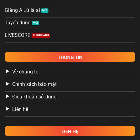
Giàng A Lử là ai
Tuyển dụng
LIVESCORE
THÔNG TIN
Về chúng tôi
Chính sách bảo mật
Điều khoản sử dụng
Liên hệ
LIÊN HỆ