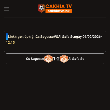
Chuyển
đến
nội
dung
Link trực tiếp trận
Cs Sagesse
VS
Al Safa Sc
ngày 06/02/2026
-
12:15
1
2
Cs Sagesse
-
Al Safa Sc