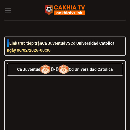
Chuyển
đến
nội
dung
Link trực tiếp trận
Ca Juventud
VS
Cd Universidad Catolica
ngày 06/02/2026
-
00:30
0
0
Ca Juventud
-
Cd Universidad Catolica