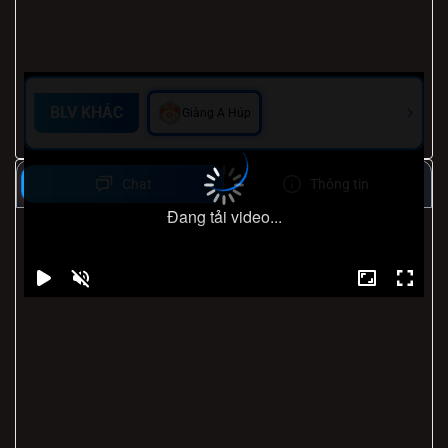
BLV KHÁC
Giàng A Húp
Chat
Thông tin
Đang tải video...