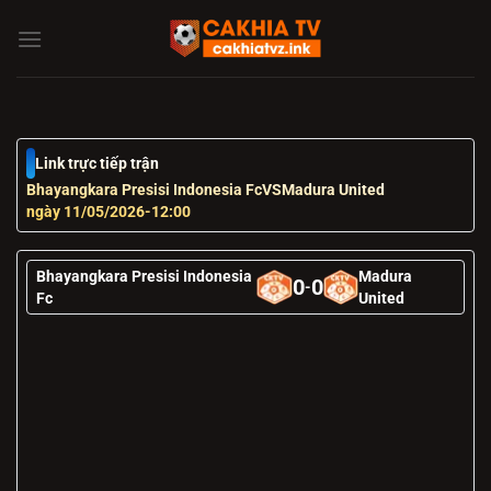
Chuyển
đến
nội
dung
Link trực tiếp trận
Bhayangkara Presisi Indonesia Fc
VS
Madura United
ngày 11/05/2026
-
12:00
Bhayangkara Presisi Indonesia
Madura
0
0
-
Fc
United