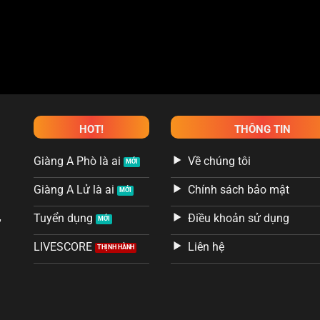
thuộc khuôn khổ
Mexico Liga MX Femenil
sẽ diễn ra vào lúc
03
HOT!
THÔNG TIN
Đang tải video...
Giàng A Phò là ai
Về chúng tôi
Giàng A Lử là ai
Chính sách bảo mật
,
Tuyển dụng
Điều khoản sử dụng
LIVESCORE
Liên hệ