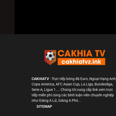
Trận đấu giữa
Atlas Women
và
Unam Pumas Women
Bình luận viên:
NHÀ ĐÀI
Tỷ số hiện tại:
0 - 0
CAKHIATV
- Trực tiếp bóng đá Euro, Ngoại Hạng Anh
Copa America, AFC Asian Cup, La Liga, Bundesliga,
Serie A, Ligue 1.... Chúng tôi cung cấp link xem trực
tiếp miễn phí cùng các bình luận viên chuyên nghiệp
như Giàng A Lử, Giàng A Phò...
SITEMAP