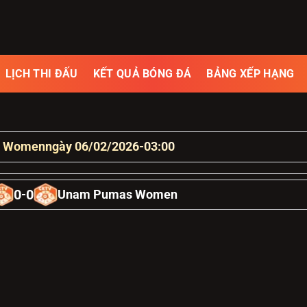
LỊCH THI ĐẤU
KẾT QUẢ BÓNG ĐÁ
BẢNG XẾP HẠNG
s Women
ngày 06/02/2026
-
03:00
0
0
-
Unam Pumas Women