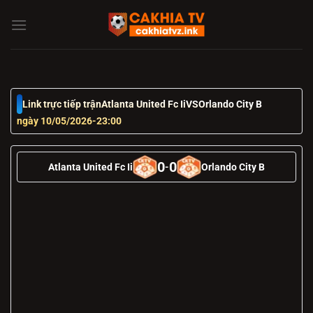
Chuyển
đến
nội
dung
Link trực tiếp trận
Atlanta United Fc Ii
VS
Orlando City B
ngày 10/05/2026
-
23:00
0
0
Atlanta United Fc Ii
-
Orlando City B