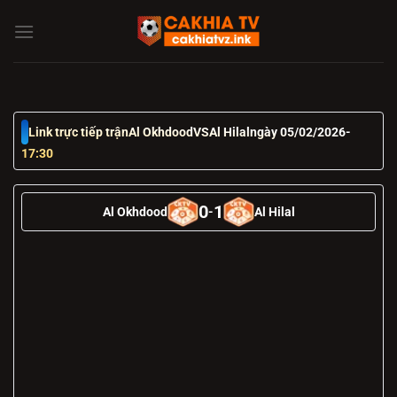
Chuyển
đến
nội
dung
Link trực tiếp trận
Al Okhdood
VS
Al Hilal
ngày 05/02/2026
-
17:30
0
1
Al Okhdood
-
Al Hilal