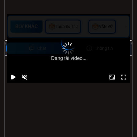
BLV KHÁC
Thích Đủ Thứ
VĂN VỞ
Chat
Thông tin
Đang tải video...