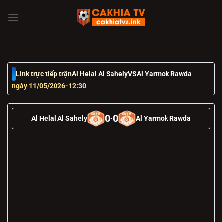
Chuyển
đến
nội
dung
Link trực tiếp trận
Al Helal Al Sahely
VS
Al Yarmok Rawda
ngày 11/05/2026
-
12:30
0
0
Al Helal Al Sahely
-
Al Yarmok Rawda