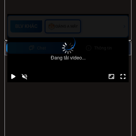
BLV KHÁC
GIÀNG A MÂY
Chat
Thông tin
Đang tải video...