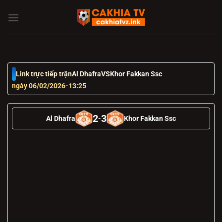
Chuyển
đến
nội
dung
Link trực tiếp trận
Al Dhafra
VS
Khor Fakkan Ssc
ngày 06/02/2026
-
13:25
2
3
Al Dhafra
-
Khor Fakkan Ssc